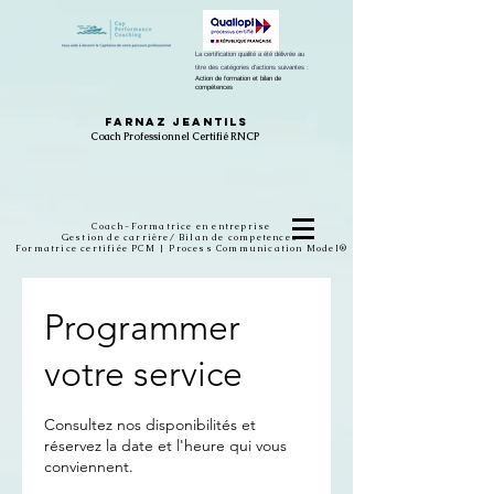
L
a certification qualité a été délivrée au
titre des catégories d'actions suivantes :
Action de formation et bilan de
compétences
Farnaz Jeantils
Coach Professionnel Certifié RNCP
Coach-Formatrice en entreprise
Gestion de carrière/ Bilan de competences
Formatrice certifiée PCM | Process Communication Model®
Programmer
votre service
Consultez nos disponibilités et
réservez la date et l'heure qui vous
conviennent.